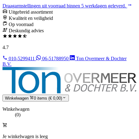
Draagarmstellingen uit voorraad binnen 5 werkdagen geleverd.
Uitgebreid assortiment
Kwaliteit en veiligheid
Op voorraad
Deskundig advies
4.7
010-5299411
06-51788950
Ton Overmeer & Dochter
B.V.
Winkelwagen
0 items (€ 0,00)
Winkelwagen
(0)
Je winkelwagen is leeg