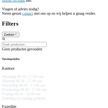
offerte op maat
aan.
Vragen of advies nodig?
Neem gerust
contact
met ons op en wij helpen u graag verder.
Filters
Zoeken
Geen producten gevonden
Openingstijden
Kantoor
Maandag 08.30 -
17.00 uur
Dinsdag 08.30 - 17.00 uur
Woensdag 08.30 - 17.00 uur
Donderdag 08.30 - 17.00 uur
Vrijdag 08.30 - 16.00 uur
Zaterdag en zondag gesloten.
Expeditie