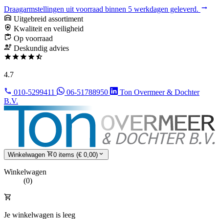
Draagarmstellingen uit voorraad binnen 5 werkdagen geleverd.
Uitgebreid assortiment
Kwaliteit en veiligheid
Op voorraad
Deskundig advies
4.7
010-5299411
06-51788950
Ton Overmeer & Dochter
B.V.
Winkelwagen
0 items (€ 0,00)
Winkelwagen
(0)
Je winkelwagen is leeg