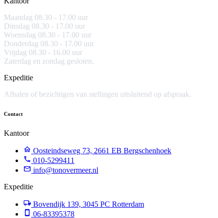
Kantoor
Maandag 08.30 -
17.00 uur
Dinsdag 08.30 - 17.00 uur
Woensdag 08.30 - 17.00 uur
Donderdag 08.30 - 17.00 uur
Vrijdag 08.30 - 16.00 uur
Zaterdag en zondag gesloten.
Expeditie
Afhalen of bezichtigen van stellingen uitsluitend op afspraak.
Contact
Kantoor
Oosteindseweg 73, 2661 EB Bergschenhoek
010-5299411
info@tonovermeer.nl
Expeditie
Bovendijk 139, 3045 PC Rotterdam
06-83395378