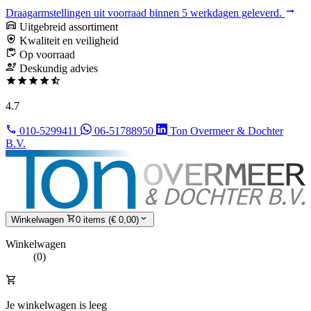
Draagarmstellingen uit voorraad binnen 5 werkdagen geleverd.
Uitgebreid assortiment
Kwaliteit en veiligheid
Op voorraad
Deskundig advies
4.7
010-5299411
06-51788950
Ton Overmeer & Dochter
B.V.
Winkelwagen
0 items (€ 0,00)
Winkelwagen
(0)
Je winkelwagen is leeg