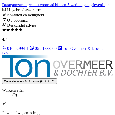
Draagarmstellingen uit voorraad binnen 5 werkdagen geleverd.
Uitgebreid assortiment
Kwaliteit en veiligheid
Op voorraad
Deskundig advies
4.7
010-5299411
06-51788950
Ton Overmeer & Dochter
B.V.
Winkelwagen
0 items (€ 0,00)
Winkelwagen
(0)
Je winkelwagen is leeg