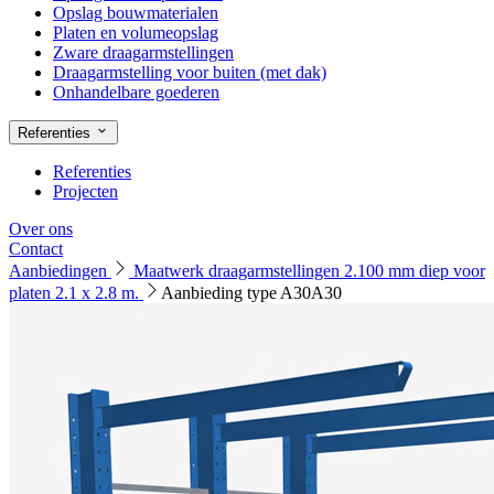
Opslag bouwmaterialen
Platen en volumeopslag
Zware draagarmstellingen
Draagarmstelling voor buiten (met dak)
Onhandelbare goederen
Referenties
Referenties
Projecten
Over ons
Contact
Aanbiedingen
Maatwerk draagarmstellingen 2.100 mm diep voor
platen 2.1 x 2.8 m.
Aanbieding type A30A30