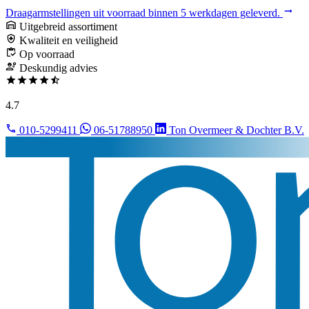
Draagarmstellingen uit voorraad binnen 5 werkdagen geleverd.
Uitgebreid assortiment
Kwaliteit en veiligheid
Op voorraad
Deskundig advies
4.7
010-5299411
06-51788950
Ton Overmeer & Dochter B.V.