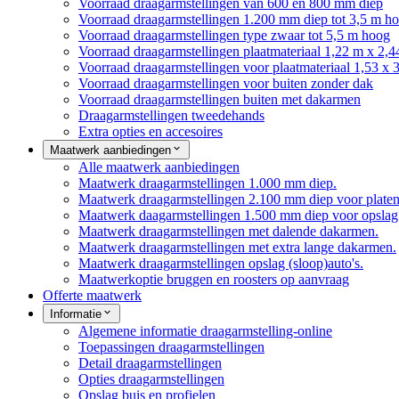
Voorraad draagarmstellingen van 600 en 800 mm diep
Voorraad draagarmstellingen 1.200 mm diep tot 3,5 m h
Voorraad draagarmstellingen type zwaar tot 5,5 m hoog
Voorraad draagarmstellingen plaatmateriaal 1,22 m x 2,4
Voorraad draagarmstellingen voor plaatmateriaal 1,53 x 
Voorraad draagarmstellingen voor buiten zonder dak
Voorraad draagarmstellingen buiten met dakarmen
Draagarmstellingen tweedehands
Extra opties en accesoires
Maatwerk aanbiedingen
Alle maatwerk aanbiedingen
Maatwerk draagarmstellingen 1.000 mm diep.
Maatwerk draagarmstellingen 2.100 mm diep voor platen
Maatwerk daagarmstellingen 1.500 mm diep voor opslag 
Maatwerk draagarmstellingen met dalende dakarmen.
Maatwerk draagarmstellingen met extra lange dakarmen.
Maatwerk draagarmstellingen opslag (sloop)auto's.
Maatwerkoptie bruggen en roosters op aanvraag
Offerte maatwerk
Informatie
Algemene informatie draagarmstelling-online
Toepassingen draagarmstellingen
Detail draagarmstellingen
Opties draagarmstellingen
Opslag buis en profielen