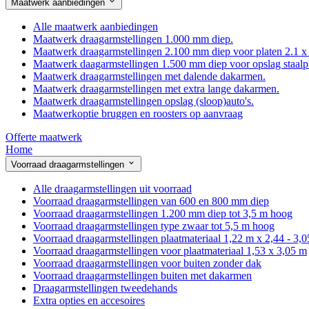
Maatwerk aanbiedingen
Alle maatwerk aanbiedingen
Maatwerk draagarmstellingen 1.000 mm diep.
Maatwerk draagarmstellingen 2.100 mm diep voor platen 2.1 x
Maatwerk daagarmstellingen 1.500 mm diep voor opslag staalp
Maatwerk draagarmstellingen met dalende dakarmen.
Maatwerk draagarmstellingen met extra lange dakarmen.
Maatwerk draagarmstellingen opslag (sloop)auto's.
Maatwerkoptie bruggen en roosters op aanvraag
Offerte maatwerk
Home
Voorraad draagarmstellingen
Alle draagarmstellingen uit voorraad
Voorraad draagarmstellingen van 600 en 800 mm diep
Voorraad draagarmstellingen 1.200 mm diep tot 3,5 m hoog
Voorraad draagarmstellingen type zwaar tot 5,5 m hoog
Voorraad draagarmstellingen plaatmateriaal 1,22 m x 2,44 - 3,
Voorraad draagarmstellingen voor plaatmateriaal 1,53 x 3,05 m
Voorraad draagarmstellingen voor buiten zonder dak
Voorraad draagarmstellingen buiten met dakarmen
Draagarmstellingen tweedehands
Extra opties en accesoires