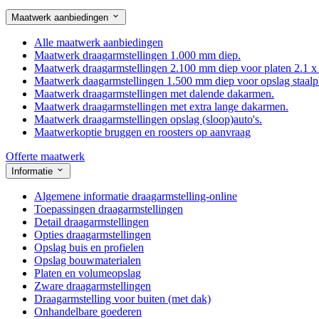
Maatwerk aanbiedingen
Alle maatwerk aanbiedingen
Maatwerk draagarmstellingen 1.000 mm diep.
Maatwerk draagarmstellingen 2.100 mm diep voor platen 2.1 x
Maatwerk daagarmstellingen 1.500 mm diep voor opslag staalp
Maatwerk draagarmstellingen met dalende dakarmen.
Maatwerk draagarmstellingen met extra lange dakarmen.
Maatwerk draagarmstellingen opslag (sloop)auto's.
Maatwerkoptie bruggen en roosters op aanvraag
Offerte maatwerk
Informatie
Algemene informatie draagarmstelling-online
Toepassingen draagarmstellingen
Detail draagarmstellingen
Opties draagarmstellingen
Opslag buis en profielen
Opslag bouwmaterialen
Platen en volumeopslag
Zware draagarmstellingen
Draagarmstelling voor buiten (met dak)
Onhandelbare goederen