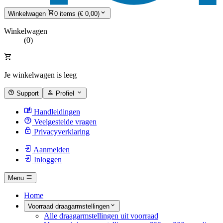
Winkelwagen
0 items (€ 0,00)
Winkelwagen
(0)
Je winkelwagen is leeg
Support
Profiel
Handleidingen
Veelgestelde vragen
Privacyverklaring
Aanmelden
Inloggen
Menu
Home
Voorraad draagarmstellingen
Alle draagarmstellingen uit voorraad