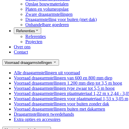
Opslag bouwmaterialen
Platen en volumeopslag
Zware draagarmstellingen
Draagarmstelling voor buiten (met dak)
Onhandelbare goederen
Referenties
Referenties
Projecten
Over ons
Contact
Voorraad draagarmstellingen
Alle draagarmstellingen uit voorraad
Voorraad draagarmstellingen van 600 en 800 mm diep
Voorraad draagarmstellingen 1.200 mm diep tot 3,5 m hoog
Voorraad draagarmstellingen type zwaar tot 5,5 m hoog
Voorraad draagarmstellingen plaatmateriaal 1,22 m x 2,44 - 3,
Voorraad draagarmstellingen voor plaatmateriaal 1,53 x 3,05 m
Voorraad draagarmstellingen voor buiten zonder dak
Voorraad draagarmstellingen buiten met dakarmen
Draagarmstellingen tweedehands
Extra opties en accesoires