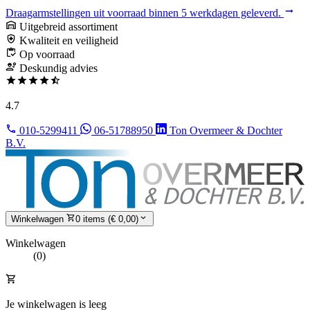
Draagarmstellingen uit voorraad binnen 5 werkdagen geleverd.
Uitgebreid assortiment
Kwaliteit en veiligheid
Op voorraad
Deskundig advies
4.7
010-5299411
06-51788950
Ton Overmeer & Dochter
B.V.
Winkelwagen
0 items (€ 0,00)
Winkelwagen
(0)
Je winkelwagen is leeg