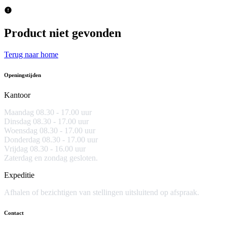
Product niet gevonden
Terug naar home
Openingstijden
Kantoor
Maandag 08.30 -
17.00 uur
Dinsdag 08.30 - 17.00 uur
Woensdag 08.30 - 17.00 uur
Donderdag 08.30 - 17.00 uur
Vrijdag 08.30 - 16.00 uur
Zaterdag en zondag gesloten.
Expeditie
Afhalen of bezichtigen van stellingen uitsluitend op afspraak.
Contact