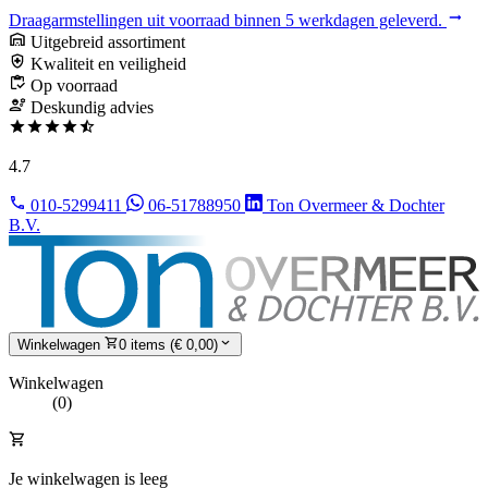
Draagarmstellingen uit voorraad binnen 5 werkdagen geleverd.
Uitgebreid assortiment
Kwaliteit en veiligheid
Op voorraad
Deskundig advies
4.7
010-5299411
06-51788950
Ton Overmeer & Dochter
B.V.
Winkelwagen
0 items (€ 0,00)
Winkelwagen
(0)
Je winkelwagen is leeg