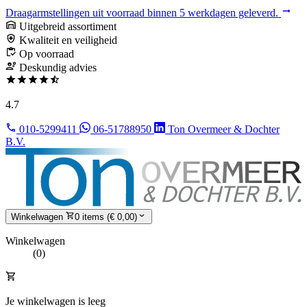
Draagarmstellingen uit voorraad binnen 5 werkdagen geleverd.
Uitgebreid assortiment
Kwaliteit en veiligheid
Op voorraad
Deskundig advies
4.7
010-5299411
06-51788950
Ton Overmeer & Dochter
B.V.
Winkelwagen
0 items (€ 0,00)
Winkelwagen
(0)
Je winkelwagen is leeg