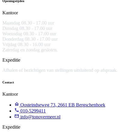
Openingstijden
Kantoor
Maandag 08.30 -
17.00 uur
Dinsdag 08.30 - 17.00 uur
Woensdag 08.30 - 17.00 uur
Donderdag 08.30 - 17.00 uur
Vrijdag 08.30 - 16.00 uur
Zaterdag en zondag gesloten.
Expeditie
Afhalen of bezichtigen van stellingen uitsluitend op afspraak.
Contact
Kantoor
Oosteindseweg 73, 2661 EB Bergschenhoek
010-5299411
info@tonovermeer.nl
Expeditie