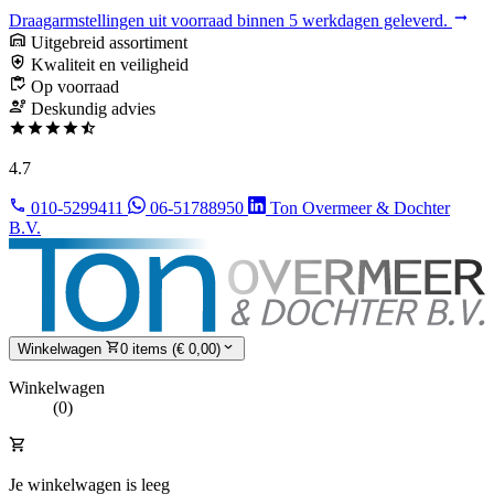
Draagarmstellingen uit voorraad binnen 5 werkdagen geleverd.
Uitgebreid assortiment
Kwaliteit en veiligheid
Op voorraad
Deskundig advies
4.7
010-5299411
06-51788950
Ton Overmeer & Dochter
B.V.
Winkelwagen
0 items (€ 0,00)
Winkelwagen
(0)
Je winkelwagen is leeg