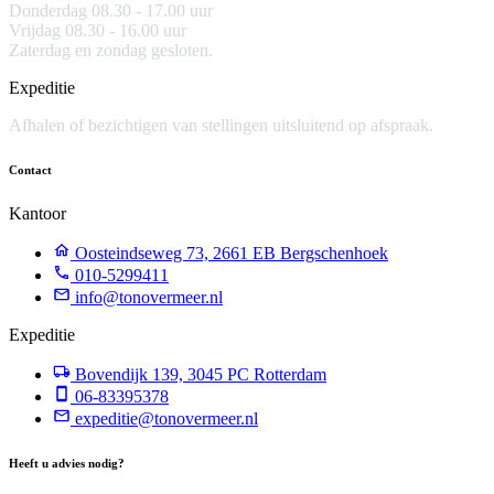
Donderdag 08.30 - 17.00 uur
Vrijdag 08.30 - 16.00 uur
Zaterdag en zondag gesloten.
Expeditie
Afhalen of bezichtigen van stellingen uitsluitend op afspraak.
Contact
Kantoor
Oosteindseweg 73, 2661 EB Bergschenhoek
010-5299411
info@tonovermeer.nl
Expeditie
Bovendijk 139, 3045 PC Rotterdam
06-83395378
expeditie@tonovermeer.nl
Heeft u advies nodig?