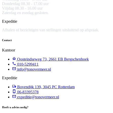
Donderdag 08.30 - 17.00 uur
Vrijdag 08.30 - 16.00 uur
Zaterdag en zondag gesloten.
Expeditie
Afhalen of bezichtigen van stellingen uitsluitend op afspraak.
Contact
Kantoor
Oosteindseweg 73, 2661 EB Bergschenhoek
010-5299411
info@tonovermeer.nl
Expeditie
Bovendijk 139, 3045 PC Rotterdam
06-83395378
expeditie@tonovermeer.nl
Heeft u advies nodig?