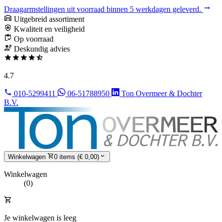
Draagarmstellingen uit voorraad binnen 5 werkdagen geleverd.
Uitgebreid assortiment
Kwaliteit en veiligheid
Op voorraad
Deskundig advies
4.7
010-5299411
06-51788950
Ton Overmeer & Dochter
B.V.
Winkelwagen
0 items (€ 0,00)
Winkelwagen
(0)
Je winkelwagen is leeg