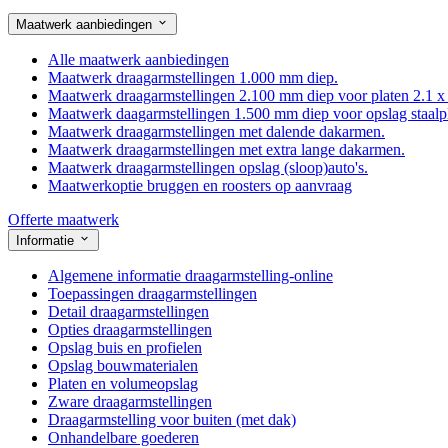
Maatwerk aanbiedingen
Alle maatwerk aanbiedingen
Maatwerk draagarmstellingen 1.000 mm diep.
Maatwerk draagarmstellingen 2.100 mm diep voor platen 2.1 x
Maatwerk daagarmstellingen 1.500 mm diep voor opslag staalp
Maatwerk draagarmstellingen met dalende dakarmen.
Maatwerk draagarmstellingen met extra lange dakarmen.
Maatwerk draagarmstellingen opslag (sloop)auto's.
Maatwerkoptie bruggen en roosters op aanvraag
Offerte maatwerk
Informatie
Algemene informatie draagarmstelling-online
Toepassingen draagarmstellingen
Detail draagarmstellingen
Opties draagarmstellingen
Opslag buis en profielen
Opslag bouwmaterialen
Platen en volumeopslag
Zware draagarmstellingen
Draagarmstelling voor buiten (met dak)
Onhandelbare goederen