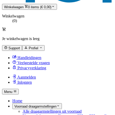
Winkelwagen
0 items (€ 0,00)
Winkelwagen
(0)
Je winkelwagen is leeg
Support
Profiel
Handleidingen
Veelgestelde vragen
Privacyverklaring
Aanmelden
Inloggen
Menu
Home
Voorraad draagarmstellingen
Alle draagarmstellingen uit voorraad