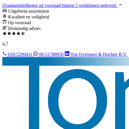
Draagarmstellingen uit voorraad binnen 5 werkdagen geleverd.
Uitgebreid assortiment
Kwaliteit en veiligheid
Op voorraad
Deskundig advies
4.7
010-5299411
06-51788950
Ton Overmeer & Dochter B.V.