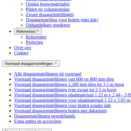
Opslag bouwmaterialen
Platen en volumeopslag
Zware draagarmstellingen
Draagarmstelling voor buiten (met dak)
Onhandelbare goederen
Referenties
Referenties
Projecten
Over ons
Contact
Voorraad draagarmstellingen
Alle draagarmstellingen uit voorraad
Voorraad draagarmstellingen van 600 en 800 mm diep
Voorraad draagarmstellingen 1.200 mm diep tot 3,5 m hoog
Voorraad draagarmstellingen type zwaar tot 5,5 m hoog
Voorraad draagarmstellingen plaatmateriaal 1,22 m x 2,44 - 3,
Voorraad draagarmstellingen voor plaatmateriaal 1,53 x 3,05 m
Voorraad draagarmstellingen voor buiten zonder dak
Voorraad draagarmstellingen buiten met dakarmen
Draagarmstellingen tweedehands
Extra opties en accesoires