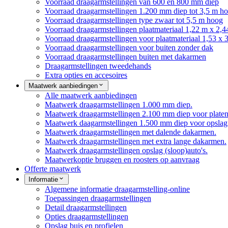
Voorraad draagarmstellingen van 600 en 800 mm diep
Voorraad draagarmstellingen 1.200 mm diep tot 3,5 m h
Voorraad draagarmstellingen type zwaar tot 5,5 m hoog
Voorraad draagarmstellingen plaatmateriaal 1,22 m x 2,4
Voorraad draagarmstellingen voor plaatmateriaal 1,53 x 
Voorraad draagarmstellingen voor buiten zonder dak
Voorraad draagarmstellingen buiten met dakarmen
Draagarmstellingen tweedehands
Extra opties en accesoires
Maatwerk aanbiedingen
Alle maatwerk aanbiedingen
Maatwerk draagarmstellingen 1.000 mm diep.
Maatwerk draagarmstellingen 2.100 mm diep voor platen
Maatwerk daagarmstellingen 1.500 mm diep voor opslag 
Maatwerk draagarmstellingen met dalende dakarmen.
Maatwerk draagarmstellingen met extra lange dakarmen.
Maatwerk draagarmstellingen opslag (sloop)auto's.
Maatwerkoptie bruggen en roosters op aanvraag
Offerte maatwerk
Informatie
Algemene informatie draagarmstelling-online
Toepassingen draagarmstellingen
Detail draagarmstellingen
Opties draagarmstellingen
Opslag buis en profielen