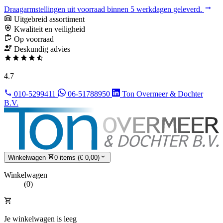
Draagarmstellingen uit voorraad binnen 5 werkdagen geleverd.
Uitgebreid assortiment
Kwaliteit en veiligheid
Op voorraad
Deskundig advies
4.7
010-5299411
06-51788950
Ton Overmeer & Dochter
B.V.
Winkelwagen
0 items (€ 0,00)
Winkelwagen
(0)
Je winkelwagen is leeg