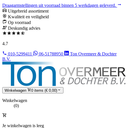
Draagarmstellingen uit voorraad binnen 5 werkdagen geleverd.
Uitgebreid assortiment
Kwaliteit en veiligheid
Op voorraad
Deskundig advies
4.7
010-5299411
06-51788950
Ton Overmeer & Dochter
B.V.
Winkelwagen
0 items (€ 0,00)
Winkelwagen
(0)
Je winkelwagen is leeg