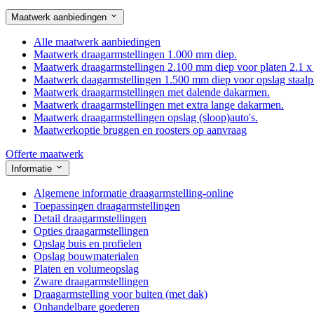
Maatwerk aanbiedingen
Alle maatwerk aanbiedingen
Maatwerk draagarmstellingen 1.000 mm diep.
Maatwerk draagarmstellingen 2.100 mm diep voor platen 2.1 x
Maatwerk daagarmstellingen 1.500 mm diep voor opslag staalp
Maatwerk draagarmstellingen met dalende dakarmen.
Maatwerk draagarmstellingen met extra lange dakarmen.
Maatwerk draagarmstellingen opslag (sloop)auto's.
Maatwerkoptie bruggen en roosters op aanvraag
Offerte maatwerk
Informatie
Algemene informatie draagarmstelling-online
Toepassingen draagarmstellingen
Detail draagarmstellingen
Opties draagarmstellingen
Opslag buis en profielen
Opslag bouwmaterialen
Platen en volumeopslag
Zware draagarmstellingen
Draagarmstelling voor buiten (met dak)
Onhandelbare goederen