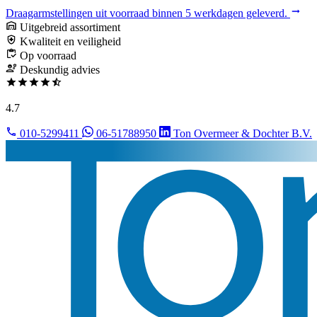
Draagarmstellingen uit voorraad binnen 5 werkdagen geleverd.
Uitgebreid assortiment
Kwaliteit en veiligheid
Op voorraad
Deskundig advies
4.7
010-5299411
06-51788950
Ton Overmeer & Dochter B.V.