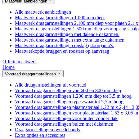
Maatwerk aanbiedingen
Alle maatwerk aanbiedingen
Maatwerk draagarmstellingen 1.000 mm diep.
Maatwerk draagarmstellingen 2.100 mm diep voor platen 2.1 x
Maatwerk daagarmstellingen 1.500 mm diep voor opslag staalp
Maatwerk draagarmstellingen met dalende dakarmen.
Maatwerk draagarmstellingen met extra lange dakarmen.
Maatwerk draagarmstellingen opslag (sloop)auto's.
Maatwerkoptie bruggen en roosters op aanvraag
Offerte maatwerk
Home
Voorraad draagarmstellingen
Alle draagarmstellingen uit voorraad
Voorraad draagarmstellingen van 600 en 800 mm diep
Voorraad draagarmstellingen 1.200 mm diep tot 3,5 m hoog
Voorraad draagarmstellingen type zwaar tot 5,5 m hoog
Voorraad draagarmstellingen plaatmateriaal 1,22 m x 2,44 - 3,
Voorraad draagarmstellingen voor plaatmateriaal 1,53 x 3,05 m
Voorraad draagarmstellingen voor buiten zonder dak
Voorraad draagarmstellingen buiten met dakarmen
Draagarmstellingen tweedehands
Extra opties en accesoires