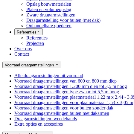
Opslag bouwmaterialen
Platen en volumeopslag
Zware draagarmstellingen
Draagarmstelling voor buiten (met dak)
Onhandelbare goederen
Referenties
Referenties
Projecten
Over ons
Contact
Voorraad draagarmstellingen
Alle draagarmstellingen uit voorraad
Voorraad draagarmstellingen van 600 en 800 mm diep
Voorraad draagarmstellingen 1.200 mm diep tot 3,5 m hoog
Voorraad draagarmstellingen type zwaar tot 5,5 m hoog
Voorraad draagarmstellingen plaatmateriaal 1,22 m x 2,44 - 3,
Voorraad draagarmstellingen voor plaatmateriaal 1,53 x 3,05 m
Voorraad draagarmstellingen voor buiten zonder dak
Voorraad draagarmstellingen buiten met dakarmen
Draagarmstellingen tweedehands
Extra opties en accesoires