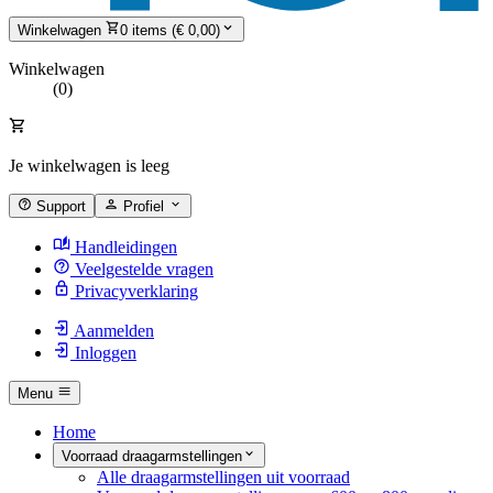
Winkelwagen
0 items (€ 0,00)
Winkelwagen
(0)
Je winkelwagen is leeg
Support
Profiel
Handleidingen
Veelgestelde vragen
Privacyverklaring
Aanmelden
Inloggen
Menu
Home
Voorraad draagarmstellingen
Alle draagarmstellingen uit voorraad