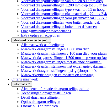
Voorraad draagarmstellingen van 600 en 800 mm diep
Voorraad draagarmstellingen 1.200 mm diep tot 3,5 m h
Voorraad draagarmstellingen type zwaar tot 5,5 m hoog
Voorraad draagarmstellingen plaatmateriaal 1,22 m x 2,4
Voorraad draagarmstellingen voor plaatmateriaal 1,53 x 
Voorraad draagarmstellingen voor buiten zonder dak
Voorraad draagarmstellingen buiten met dakarmen
Draagarmstellingen tweedehands
Extra opties en accesoires
Maatwerk aanbiedingen
Alle maatwerk aanbiedingen
Maatwerk draagarmstellingen 1.000 mm diep.
Maatwerk draagarmstellingen 2.100 mm diep voor platen
Maatwerk daagarmstellingen 1.500 mm diep voor opslag 
Maatwerk draagarmstellingen met dalende dakarmen.
Maatwerk draagarmstellingen met extra lange dakarmen.
Maatwerk draagarmstellingen opslag (sloop)auto's.
Maatwerkoptie bruggen en roosters op aanvraag
Offerte maatwerk
Informatie
Algemene informatie draagarmstelling-online
Toepassingen draagarmstellingen
Detail draagarmstellingen
Opties draagarmstellingen
Opslag buis en profielen