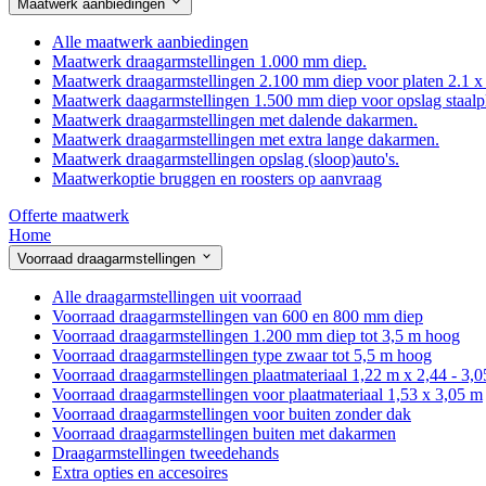
Maatwerk aanbiedingen
Alle maatwerk aanbiedingen
Maatwerk draagarmstellingen 1.000 mm diep.
Maatwerk draagarmstellingen 2.100 mm diep voor platen 2.1 x
Maatwerk daagarmstellingen 1.500 mm diep voor opslag staalp
Maatwerk draagarmstellingen met dalende dakarmen.
Maatwerk draagarmstellingen met extra lange dakarmen.
Maatwerk draagarmstellingen opslag (sloop)auto's.
Maatwerkoptie bruggen en roosters op aanvraag
Offerte maatwerk
Home
Voorraad draagarmstellingen
Alle draagarmstellingen uit voorraad
Voorraad draagarmstellingen van 600 en 800 mm diep
Voorraad draagarmstellingen 1.200 mm diep tot 3,5 m hoog
Voorraad draagarmstellingen type zwaar tot 5,5 m hoog
Voorraad draagarmstellingen plaatmateriaal 1,22 m x 2,44 - 3,
Voorraad draagarmstellingen voor plaatmateriaal 1,53 x 3,05 m
Voorraad draagarmstellingen voor buiten zonder dak
Voorraad draagarmstellingen buiten met dakarmen
Draagarmstellingen tweedehands
Extra opties en accesoires