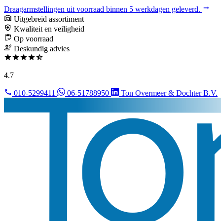
Draagarmstellingen uit voorraad binnen 5 werkdagen geleverd.
Uitgebreid assortiment
Kwaliteit en veiligheid
Op voorraad
Deskundig advies
4.7
010-5299411
06-51788950
Ton Overmeer & Dochter B.V.