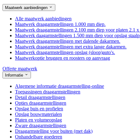
Maatwerk aanbiedingen
Alle maatwerk aanbiedingen
Maatwerk draagarmstellingen 1.000 mm diep.
Maatwerk draagarmstellingen 2.100 mm diep voor platen 2.1 x
Maatwerk daagarmstellingen 1.500 mm diep voor opslag staalp
Maatwerk draagarmstellingen met dalende dakarmen.
Maatwerk draagarmstellingen met extra lange dakarmen.
Maatwerk draagarmstellingen opslag (sloop)auto's.
Maatwerkoptie bruggen en roosters op aanvraag
Offerte maatwerk
Informatie
Algemene informatie draagarmstelling-online
Toepassingen draagarmstellingen
Detail draagarmstellingen
Opties draagarmstellingen
Opslag buis en profielen
Opslag bouwmaterialen
Platen en volumeopslag
Zware draagarmstellingen
Draagarmstelling voor buiten (met dak)
Onhandelbare goederen