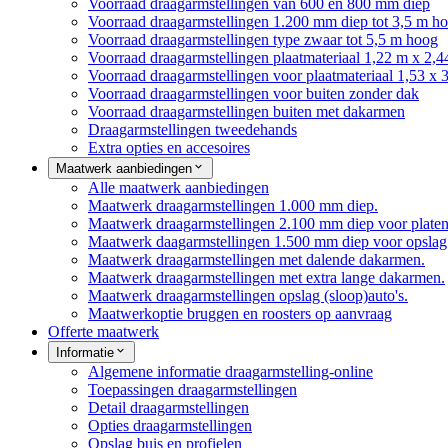
Voorraad draagarmstellingen van 600 en 800 mm diep
Voorraad draagarmstellingen 1.200 mm diep tot 3,5 m h
Voorraad draagarmstellingen type zwaar tot 5,5 m hoog
Voorraad draagarmstellingen plaatmateriaal 1,22 m x 2,4
Voorraad draagarmstellingen voor plaatmateriaal 1,53 x 
Voorraad draagarmstellingen voor buiten zonder dak
Voorraad draagarmstellingen buiten met dakarmen
Draagarmstellingen tweedehands
Extra opties en accesoires
Maatwerk aanbiedingen
Alle maatwerk aanbiedingen
Maatwerk draagarmstellingen 1.000 mm diep.
Maatwerk draagarmstellingen 2.100 mm diep voor platen
Maatwerk daagarmstellingen 1.500 mm diep voor opslag 
Maatwerk draagarmstellingen met dalende dakarmen.
Maatwerk draagarmstellingen met extra lange dakarmen.
Maatwerk draagarmstellingen opslag (sloop)auto's.
Maatwerkoptie bruggen en roosters op aanvraag
Offerte maatwerk
Informatie
Algemene informatie draagarmstelling-online
Toepassingen draagarmstellingen
Detail draagarmstellingen
Opties draagarmstellingen
Opslag buis en profielen