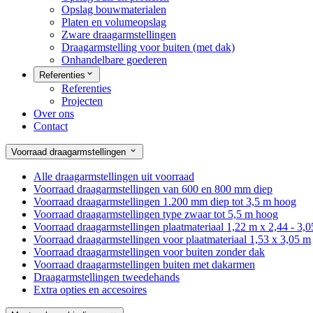
Opslag bouwmaterialen
Platen en volumeopslag
Zware draagarmstellingen
Draagarmstelling voor buiten (met dak)
Onhandelbare goederen
Referenties
Referenties
Projecten
Over ons
Contact
Voorraad draagarmstellingen
Alle draagarmstellingen uit voorraad
Voorraad draagarmstellingen van 600 en 800 mm diep
Voorraad draagarmstellingen 1.200 mm diep tot 3,5 m hoog
Voorraad draagarmstellingen type zwaar tot 5,5 m hoog
Voorraad draagarmstellingen plaatmateriaal 1,22 m x 2,44 - 3,
Voorraad draagarmstellingen voor plaatmateriaal 1,53 x 3,05 m
Voorraad draagarmstellingen voor buiten zonder dak
Voorraad draagarmstellingen buiten met dakarmen
Draagarmstellingen tweedehands
Extra opties en accesoires