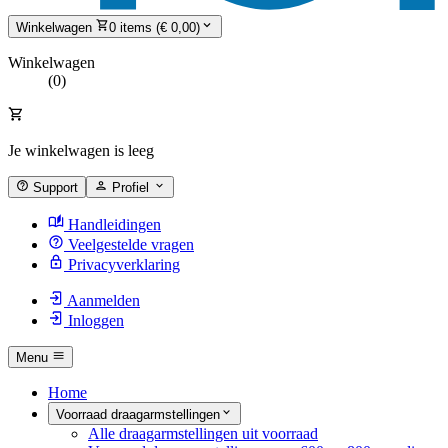
Winkelwagen
0 items (€ 0,00)
Winkelwagen
(0)
Je winkelwagen is leeg
Support
Profiel
Handleidingen
Veelgestelde vragen
Privacyverklaring
Aanmelden
Inloggen
Menu
Home
Voorraad draagarmstellingen
Alle draagarmstellingen uit voorraad